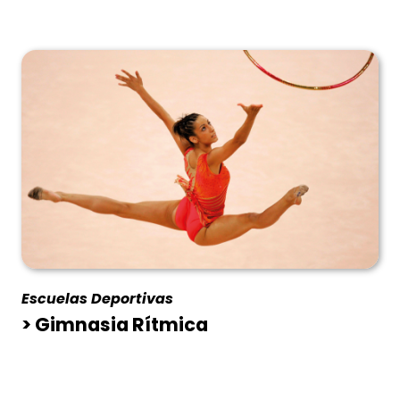
Escuelas Deportivas
> Gimnasia Rítmica