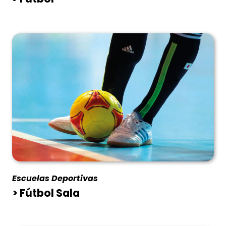
Escuelas Deportivas
> Fútbol Sala