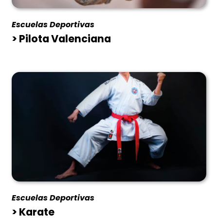
Escuelas Deportivas
> Pilota Valenciana
Escuelas Deportivas
> Karate