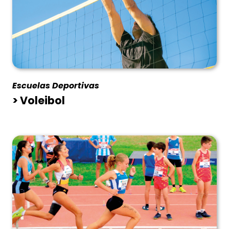
Escuelas Deportivas
> Voleibol