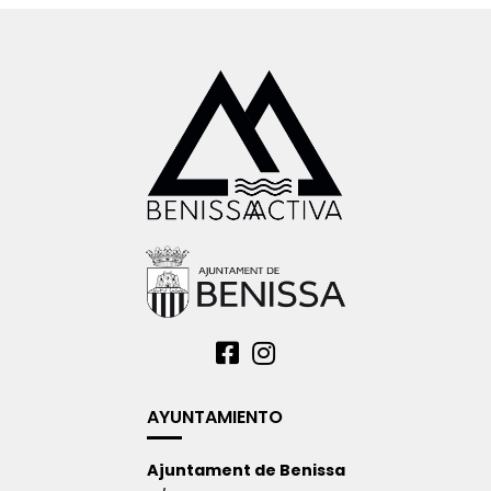
AYUNTAMIENTO
Ajuntament de Benissa