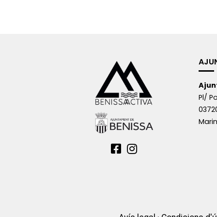
AJU
Ajun
Pl/ Po
0372
Marin