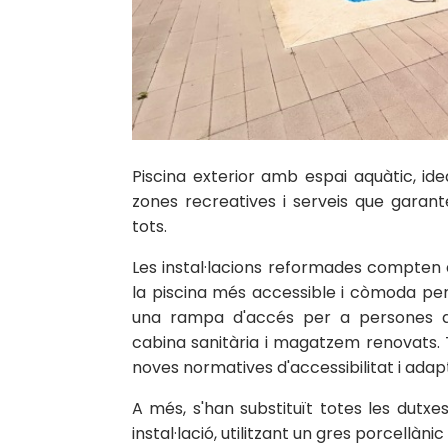
Piscina exterior amb espai aquàtic, id
zones recreatives i serveis que garan
tots.
Les instal·lacions reformades compten 
la piscina més accessible i còmoda per 
una rampa d'accés per a persones am
cabina sanitària i magatzem renovats. T
noves normatives d'accessibilitat i adapt
A més, s'han substituït totes les dutxe
instal·lació, utilitzant un gres porcellàni