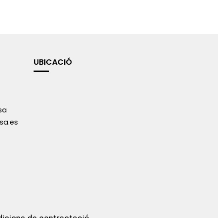
UBICACIÓ
sa
sa.es