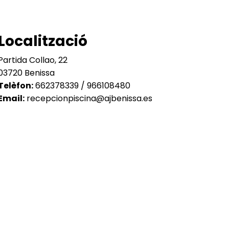
Localització
Partida Collao, 22
03720 Benissa
Telèfon:
662378339 / 966108480
Email:
recepcionpiscina@ajbenissa.es